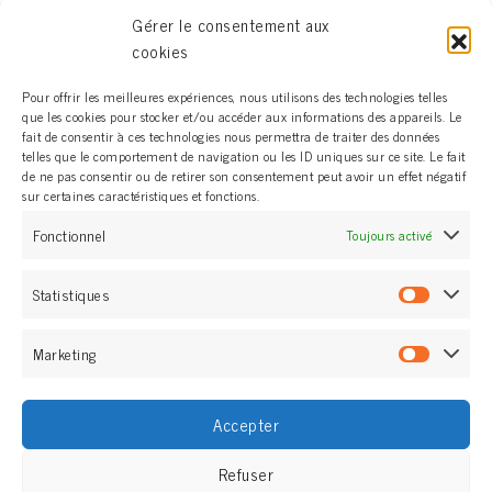
investissement précieux
pour l’avenir de votre enfant : il
Gérer le consentement aux
permet non seulement d’améliorer ses résultats scolaires,
cookies
mais aussi de le préparer à devenir un adulte confiant,
Pour offrir les meilleures expériences, nous utilisons des technologies telles
autonome et épanoui.
que les cookies pour stocker et/ou accéder aux informations des appareils. Le
fait de consentir à ces technologies nous permettra de traiter des données
Contactez-moi dès aujourd’hui
pour réserver une séance
telles que le comportement de navigation ou les ID uniques sur ce site. Le fait
de ne pas consentir ou de retirer son consentement peut avoir un effet négatif
découverte gratuite et offrir à votre enfant
sur certaines caractéristiques et fonctions.
l’accompagnement dont il a besoin pour réussir.
Fonctionnel
Toujours activé
Prendre rendez-vous
Statistiques
Statisti
Marketing
Marketi
Copyright © La Fabrique de Talents 2022 |
Contact
Accepter
Mentions légales
Nos partenaires
Crédits photos
Conditions générales de vente de coaching et produits
Refuser
associés