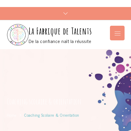
Skip
to
content
La Fabrique de Talents
Menu
De la confiance naît la réussite
Coaching scolaire & orientation
Home
Coaching Scolaire & Orientation